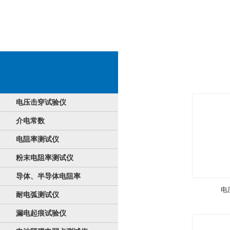
企业产品提供
电压击穿试验仪
介电常数
电阻率测试仪
粉末电阻率测试仪
导体、半导体电阻率
电
耐电弧测试仪
漏电起痕试验仪