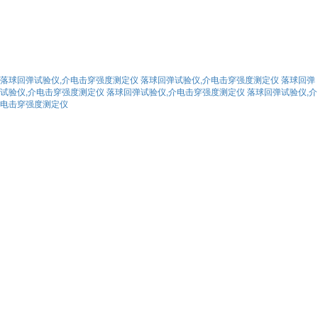
落球回弹试验仪,介电击穿强度测定仪
落球回弹试验仪,介电击穿强度测定仪
落球回弹
试验仪,介电击穿强度测定仪
落球回弹试验仪,介电击穿强度测定仪
落球回弹试验仪,介
电击穿强度测定仪