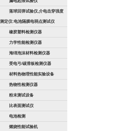
漏电起痕试验仪
落球回弹试验仪,介电击穿强度
测定仪:电池隔膜电弱点测试仪
橡胶塑料检测仪器
力学性能检测仪器
海绵泡沫材料检测仪器
受电弓/碳滑板检测仪器
材料热物理性能实验设备
热物性检测仪器
粉末测试设备
比表面测试仪
电池检测
燃烧性能试验机