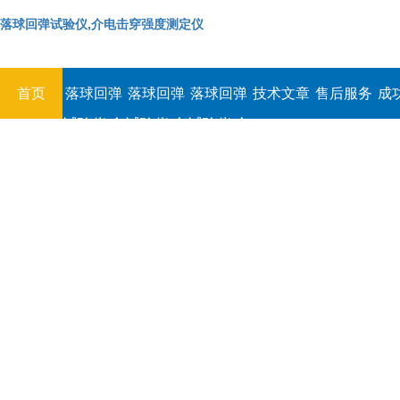
落球回弹试验仪,介电击穿强度测定仪
首页
落球回弹
落球回弹
落球回弹
技术文章
售后服务
成
试验仪,介
试验仪,介
试验仪,介
电击穿强
电击穿强
电击穿强
度测定仪
度测定仪
度测定仪