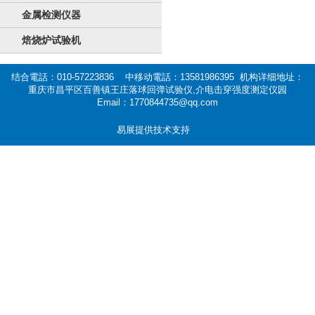
金属检测仪器
焙烧炉试验机
结合電話：010-57223836 中移动電話：13581986395 机构详细地址：
重庆市昌平区百善镇王庄落球回弹试验仪,介电击穿强度测定仪园
Email：1770844735@qq.com
易展提供技术支持