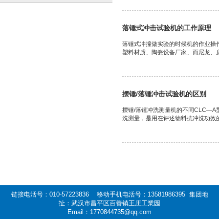
落锤式冲击试验机的工作原理
落锤式冲撞做实验的时候机的作业操
塑料材质、陶瓷设备厂家、而尼龙、房
摆锤/落锤冲击试验机的区别
摆锤/落锤冲洗测量机的不同CLC—
洗测量，是用在评述物料抗冲洗功效的
链接电活号：010-57223836 移动手机电活号：13581986395 集团地
扯：武汉市昌平区百善镇王庄工業园
Email：1770844735@qq.com