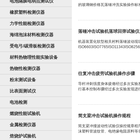
电池隔膜电弱点测试仪
的玻璃钢价格瓦落锤冲洗实验操作标准
橡胶塑料检测仪器
力学性能检测仪器
落锤冲击试验机落球回弹试验仪
海绵泡沫材料检测仪器
机器装置化软型相关村料落锤波动现场
受电弓/碳滑板检测仪器
ISO6603ISO7765ISO11343ISO8256
材料热物理性能实验设备
热物性检测仪器
往复冲击疲劳试验机操作步骤
粉末测试设备
导杆冲刺强度身体疲倦经过多次实验
行基本控制布骤经过多次实验发现进行基
比表面测试仪
电池检测
燃烧性能试验机
简支梁冲击试验机操作规程
金属检测仪器
简支梁冲撞波动性试验仪操控规章程
沫塑料管波纹管、电绝缘电阻原料等非
焙烧炉试验机